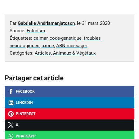
Par
Gabrielle Andriamanjatoson
, le
31 mars 2020
Source:
Futurism
Étiquettes:
calmar
,
code-genetique
,
troubles
neurologiques
,
axone
,
ARN messager
Catégories:
Articles
,
Animaux & Végétaux
Partager cet article
FACEBOOK
LINKEDIN
PINTEREST
X
WHATSAPP