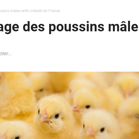
ssins mâles enfin interdit en France
age des poussins mâles
ter...