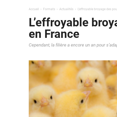
Accueil
Formats
Actualités
L’effroyable broyage des pou
L’effroyable broy
en France
Cependant, la filière a encore un an pour s’adap