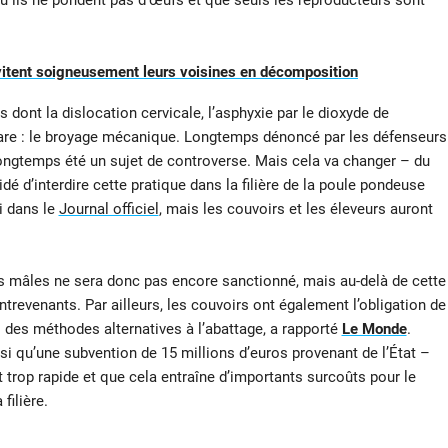
 ils ne pondent pas d’œufs et que seuls les reproducteurs sont
 évitent soigneusement leurs voisines en décomposition
 dont la dislocation cervicale, l’asphyxie par le dioxyde de
rbare : le broyage mécanique. Longtemps dénoncé par les défenseurs
longtemps été un sujet de controverse. Mais cela va changer – du
 d’interdire cette pratique dans la filière de la poule pondeuse
i dans le
Journal officiel
, mais les couvoirs et les éleveurs auront
s mâles ne sera donc pas encore sanctionné, mais au-delà de cette
ntrevenants. Par ailleurs, les couvoirs ont également l’obligation de
rs des méthodes alternatives à l’abattage, a rapporté
Le Monde
.
i qu’une subvention de 15 millions d’euros provenant de l’État –
t trop rapide et que cela entraîne d’importants surcoûts pour le
filière.