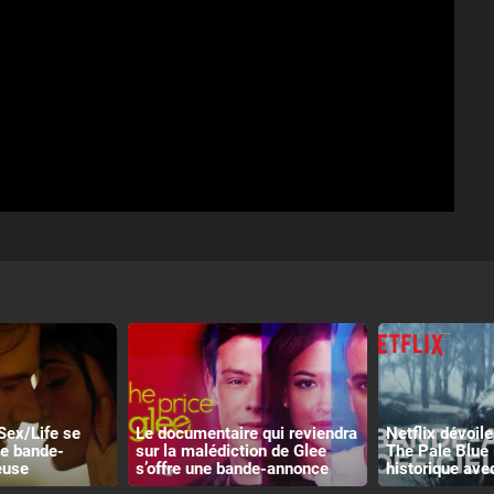
Sex/Life se
Le documentaire qui reviendra
Netflix dévoile 
ne bande-
sur la malédiction de Glee
The Pale Blue 
euse
s’offre une bande-annonce
historique ave