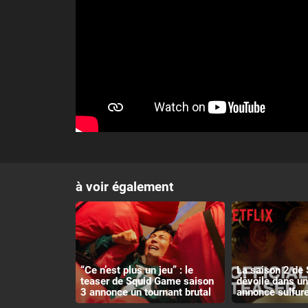
à voir également
“Ce n’est plus un jeu” : le
La saison 2 de 
teaser de Squid Game saison
dévoile dans u
3 annonce un tournant brutal
annonce sulfur