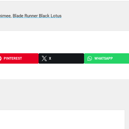
animee
,
Blade Runner Black Lotus
PINTEREST
X
WHATSAPP