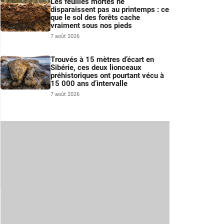
Les feuilles mortes ne
disparaissent pas au printemps : ce
que le sol des forêts cache
vraiment sous nos pieds
7 août 2026
Trouvés à 15 mètres d’écart en
Sibérie, ces deux lionceaux
préhistoriques ont pourtant vécu à
15 000 ans d’intervalle
7 août 2026