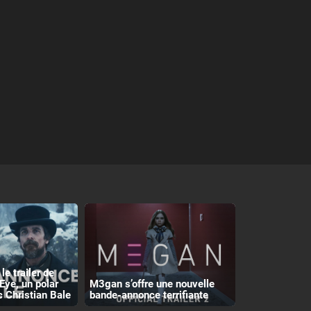
le trailer de
Eye, un polar
M3gan s’offre une nouvelle
c Christian Bale
bande-annonce terrifiante