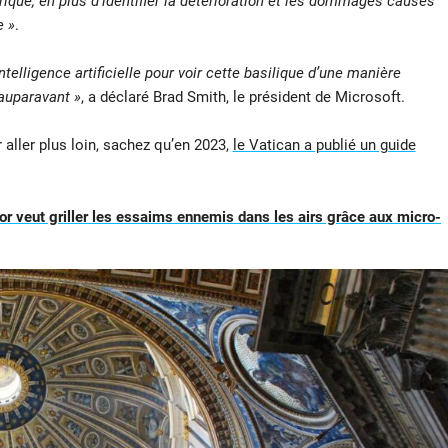
ique, en plus d’identifier la détérioration et les dommages causés
e »
.
ntelligence artificielle pour voir cette basilique d’une manière
auparavant »
, a déclaré Brad Smith, le président de Microsoft.
 aller plus loin, sachez qu’en 2023,
le Vatican a publié un guide
or veut griller les essaims ennemis dans les airs grâce aux micro-