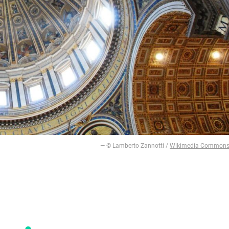
— © Lamberto Zannotti /
Wikimedia Common