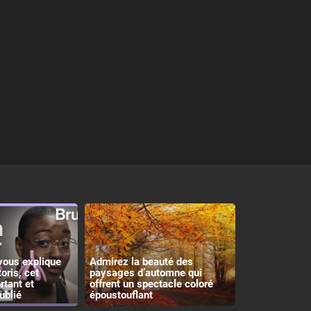
vous explique
Admirez la beauté des
toris, cet
paysages d’automne qui
rtant et
offrent un spectacle coloré
ublié
époustouflant