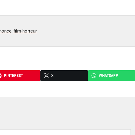
nonce
,
film-horreur
PINTEREST
X
WHATSAPP