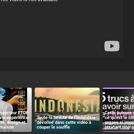
rojecteur ETOE
Cette auteure 
 une expérience
Toute la beauté de l’Indonésie
ce qu’est le cli
e, design et
dévoilée dans cette vidéo à
organe si impo
 maison
couper le souffle
pourtant trop o