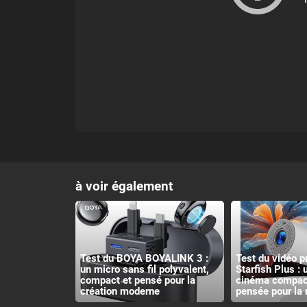
à voir également
Test du BOYA BOYALINK 3 :
Test du vidéo p
un micro sans fil polyvalent,
Starfish Plus :
compact et pensé pour la
cinéma compact
création moderne
pensée pour la