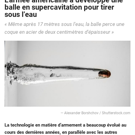
L’armée américaine a développé une
balle en supercavitation pour tirer
sous l’eau
« Même après 17 mètres sous l'eau, la balle perce une
coque en acier de deux centimètres d'épaisseur »
― Alexander Borshchov / Shutterstock.com
La technologie en matière d’armement a beaucoup évolué au
cours des dernières années, en parallèle avec les autres