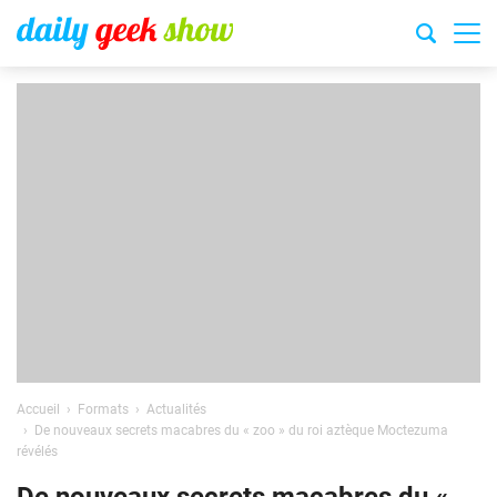
Accueil
Formats
Actualités
De nouveaux secrets macabres du « zoo » du roi aztèque Moctezuma
révélés