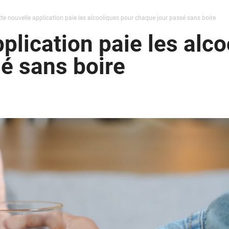
te nouvelle application paie les alcooliques pour chaque jour passé sans boire
plication paie les alc
é sans boire