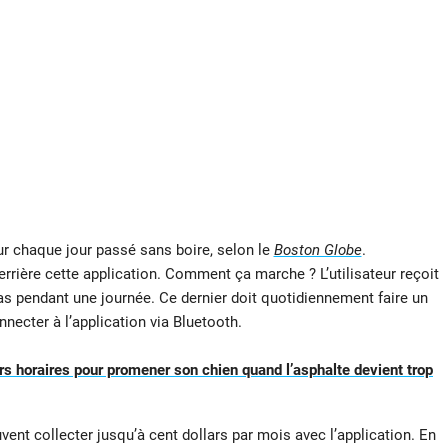
ur chaque jour passé sans boire, selon le
Boston Globe
.
derrière cette application. Comment ça marche ? L’utilisateur reçoit
as pendant une journée. Ce dernier doit quotidiennement faire un
nnecter à l’application via Bluetooth.
urs horaires pour promener son chien quand l’asphalte devient trop
uvent collecter jusqu’à cent dollars par mois avec l’application. En