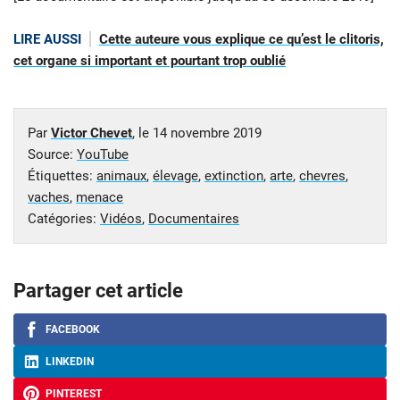
LIRE AUSSI
Cette auteure vous explique ce qu’est le clitoris,
cet organe si important et pourtant trop oublié
Par
Victor Chevet
, le
14 novembre 2019
Source:
YouTube
Étiquettes:
animaux
,
élevage
,
extinction
,
arte
,
chevres
,
vaches
,
menace
Catégories:
Vidéos
,
Documentaires
Partager cet article
FACEBOOK
LINKEDIN
PINTEREST