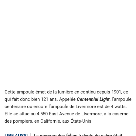
Cette
ampoule
émet de la lumière en continu depuis 1901, ce
qui fait donc bien 121 ans. Appelée
Centennial Light
, l’ampoule
centenaire ou encore l’ampoule de Livermore est de 4 watts.
Elle se situe au 4 550 East Avenue de Livermore, à la caserne
des pompiers, en Californie, aux États-Unis.
LIRE AUSSI
La morsure des félins à dents de sabre était