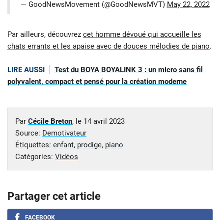
— GoodNewsMovement (@GoodNewsMVT)
May 22, 2022
Par ailleurs, découvrez
cet homme dévoué qui accueille les
chats errants et les apaise avec de douces mélodies de piano
.
LIRE AUSSI
Test du BOYA BOYALINK 3 : un micro sans fil
polyvalent, compact et pensé pour la création moderne
Par
Cécile Breton
, le
14 avril 2023
Source:
Demotivateur
Étiquettes:
enfant
,
prodige
,
piano
Catégories:
Vidéos
Partager cet article
FACEBOOK