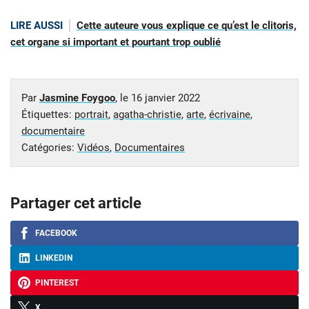
LIRE AUSSI
Cette auteure vous explique ce qu’est le clitoris,
cet organe si important et pourtant trop oublié
Par
Jasmine Foygoo
, le
16 janvier 2022
Étiquettes:
portrait
,
agatha-christie
,
arte
,
écrivaine
,
documentaire
Catégories:
Vidéos
,
Documentaires
Partager cet article
FACEBOOK
LINKEDIN
PINTEREST
X