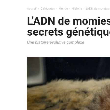
Accueil
Catégories
Monde
Histoire
L’ADN de momies vi
L’ADN de momies 
secrets génétiqu
Une histoire évolutive complexe