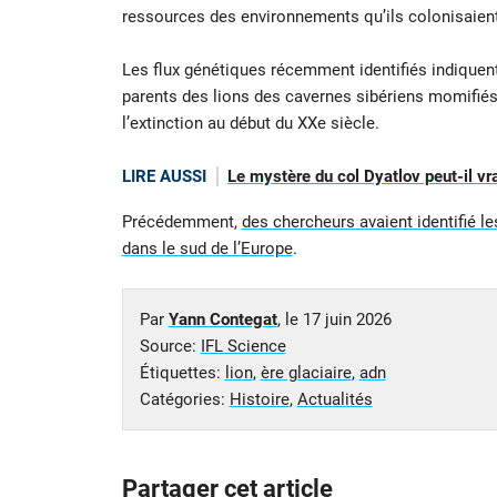
ressources des environnements qu’ils colonisaient
Les flux génétiques récemment identifiés indiquent
parents des lions des cavernes sibériens momifié
l’extinction au début du XXe siècle.
LIRE AUSSI
Le mystère du col Dyatlov peut-il vra
Précédemment,
des chercheurs avaient identifié l
dans le sud de l’Europe
.
Par
Yann Contegat
, le
17 juin 2026
Source:
IFL Science
Étiquettes:
lion
,
ère glaciaire
,
adn
Catégories:
Histoire
,
Actualités
Partager cet article