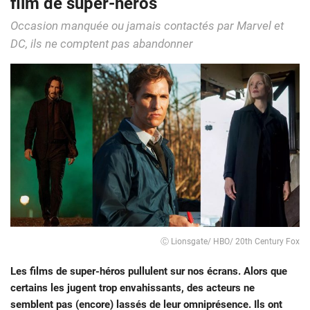
film de super-héros
Occasion manquée ou jamais contactés par Marvel et
DC, ils ne comptent pas abandonner
Ⓒ Lionsgate/ HBO/ 20th Century Fox
Les films de super-héros pullulent sur nos écrans. Alors que
certains les jugent trop envahissants, des acteurs ne
semblent pas (encore) lassés de leur omniprésence. Ils ont