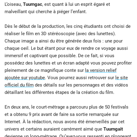
L’oiseau,
Tuurngac
, est quant à lui un esprit égaré et
malveillant qui cherche à piéger l’enfant.
Dès le début de la production, les cinq étudiants ont choisi de
réaliser le film en 3D stéréoscopie (avec des lunettes).
Chaque image a ainsi du être générée deux fois : une pour
chaque oeil. Le but étant pour eux de rendre ce voyage aussi
immersif et captivant que possible. De ce fait, si vous
possédez des lunettes et un écran adapté vous pouvez profiter
pleinement de ce magnifique conte sur
la version relief
ajoutée sur youtube
. Vous pourrez aussi retrouver sur
le site
officiel du film
des détails sur les personnages et des vidéos
détaillant les différentes étapes de la création du film.
En deux ans, le court-métrage a parcouru plus de 50 festivals
et a obtenu 9 prix avant de faire sa sortie remarquée sur
Internet. À la rédaction, nous avons été émerveillés par cet
univers et certains auraient carrément aimé que
Tuurngait
devienne un long-métrage. Qu’avez-vous ressenti en plongeant