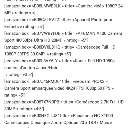
[amazon box= »B08LMWB9LK » title= »Caméra vidéo 1080P 24
MP » rating= » »]
[amazon box= »B08CZTFV22″ title= »Appareil Photo pour
Enfants » rating= »5″]
[amazon box= »B07VWBYFDB » title= »APEMAN A100 Caméra
Sport 4K/50fps Ultra HD 20MP » rating= »5″]
[amazon box= »B08DV8LDHQ » title= »Caméscope Full HD
1080P 30FPS 30.0MP » rating= »5″]
[amazon box= »B00L8VY6LY » title= »Kodak Full HD 1080p
caméra d’action Jaune/Noir
» rating= »3.5″]
[amazon box= »B07J45RMD6″ title= »neocam PROX2 –
Caméra Sport embarquée vidéo 4K24 FPS 1080p 60 FPS »
rating= »5″]
[amazon box= »B087X7NBPB » title= »Caméscope 2.7K Full HD
30MP » rating= »4.5″]
[amazon box= »B00NFGILJ8″ title= »Panasonic HC-X1000
Camescopes Classique Zoom Optique 20 x 18.47 Mpix »