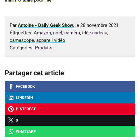
mini PC taillé pour l’IA
Par
Antoine - Daily Geek Show
, le
28 novembre 2021
Étiquettes:
Amazon
,
noel
,
caméra
,
idée cadeau
,
camescope
,
appareil vidéo
Catégories:
Produits
Partager cet article
FACEBOOK
LINKEDIN
PINTEREST
X
WHATSAPP