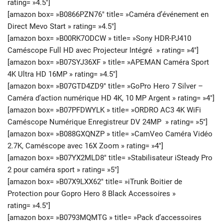
rating= »4.5″]
[amazon box= »B0866PZN76″ title= »Caméra d’événement en
Direct Mevo Start » rating= »4.5″]
[amazon box= »B00RK7ODCW » title= »Sony HDR-PJ410
Caméscope Full HD avec Projecteur Intégré » rating= »4″]
[amazon box= »B07SYJ36XF » title= »APEMAN Caméra Sport
4K Ultra HD 16MP » rating= »4.5″]
[amazon box= »B07GTD4ZD9″ title= »GoPro Hero 7 Silver –
Caméra d’action numérique HD 4K, 10 MP Argent » rating= »4″]
[amazon box= »B07PFDWYLK » title= »ORDRO AC3 4K WiFi
Caméscope Numérique Enregistreur DV 24MP » rating= »5″]
[amazon box= »B088GXQNZP » title= »CamVeo Caméra Vidéo
2.7K, Caméscope avec 16X Zoom » rating= »4″]
[amazon box= »B07YX2MLD8″ title= »Stabilisateur iSteady Pro
2 pour caméra sport » rating= »5″]
[amazon box= »B07X9LXX62″ title= »iTrunk Boitier de
Protection pour Gopro Hero 8 Black Accessoires »
rating= »4.5″]
[amazon box= »B0793MQMTG » title= »Pack d’accessoires