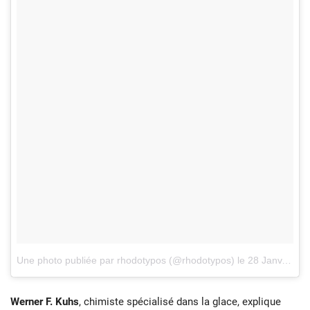
Une photo publiée par rhodotypos (@rhodotypos)
le
28 Janv. 2017 à 17h27 PST
Werner F. Kuhs
, chimiste spécialisé dans la glace, explique