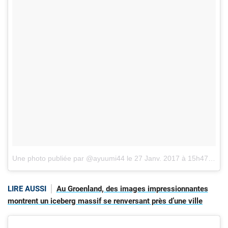
Une photo publiée par @ayuumi44
le
27 Janv. 2017 à 15h47 PST
LIRE AUSSI
Au Groenland, des images impressionnantes
montrent un iceberg massif se renversant près d’une ville