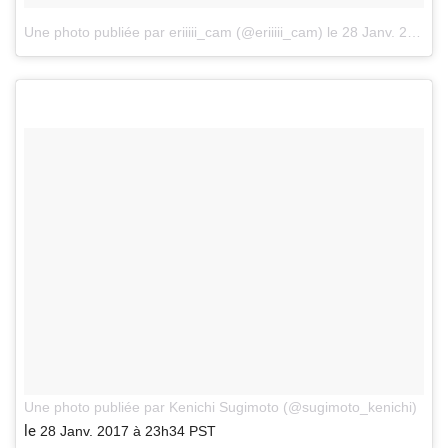
Une photo publiée par eriiiii_cam (@eriiiii_cam)
le
28 Janv. 2017 à 23h45 PST
Une photo publiée par Kenichi Sugimoto (@sugimoto_kenichi)
le
28 Janv. 2017 à 23h34 PST