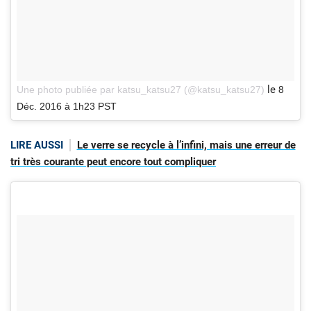
le
Une photo publiée par katsu_katsu27 (@katsu_katsu27)
8
Déc. 2016 à 1h23 PST
LIRE AUSSI
Le verre se recycle à l’infini, mais une erreur de
tri très courante peut encore tout compliquer