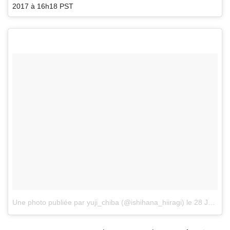
2017 à 16h18 PST
Une photo publiée par yuji_chiba (@ishihana_hiiragi)
le
28 Janv. 2017 à 16h46 PST