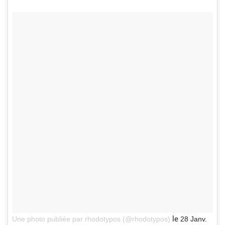
le
Une photo publiée par rhodotypos (@rhodotypos)
28 Janv.