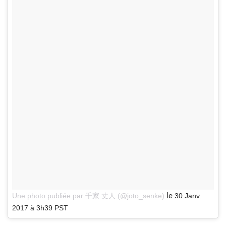
le
Une photo publiée par 千家 丈人 (@joto_senke)
30 Janv.
2017 à 3h39 PST