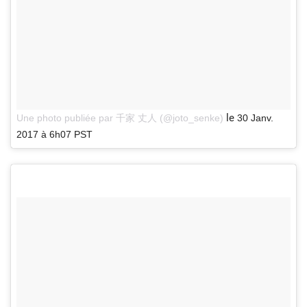
le
Une photo publiée par 千家 丈人 (@joto_senke)
30 Janv.
2017 à 6h07 PST