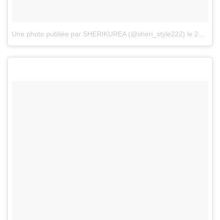
Une photo publiée par SHERIKUREA (@sheri_style222)
le
27 Janv. 2017 à 1h54 PST