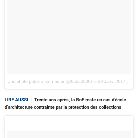
Une photo publiée par naomi (@kabu0608)
le
30 Janv. 2017 à 16h27 PST
LIRE AUSSI
Trente ans après, la BnF reste un cas d’école
d’architecture contrainte par la protection des collections