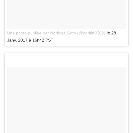
le
Une photo publiée par Norihisa Goto (@noritin0502)
28
Janv. 2017 à 16h42 PST