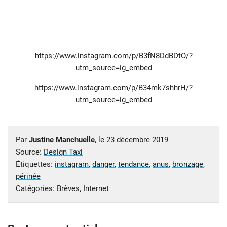
https://www.instagram.com/p/B3fN8DdBDtO/?
utm_source=ig_embed
https://www.instagram.com/p/B34mk7shhrH/?
utm_source=ig_embed
Par
Justine Manchuelle
, le
23 décembre 2019
Source:
Design Taxi
Étiquettes:
instagram
,
danger
,
tendance
,
anus
,
bronzage
,
périnée
Catégories:
Brèves
,
Internet