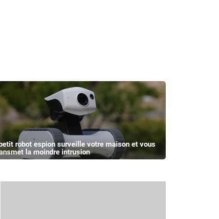
petit robot espion surveille votre maison et vous
ransmet la moindre intrusion