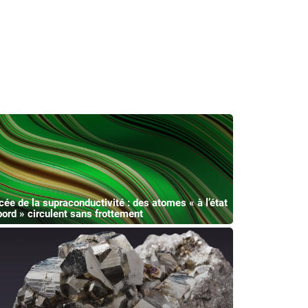
cée de la supraconductivité : des atomes « à l’état
bord » circulent sans frottement