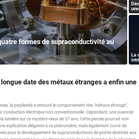
Déc
une
quatre formes de supraconductivité au
La 
int
 longue date des métaux étranges a enfin une
ies, la perplexité a entouré le comportement des "métaux étrange",
eur conduction électrique non conventionnelle. Cependant, une avancée
é la lumière sur ce mystère vieux de 37 ans. Cette percée pourrait non
une explication élégante à ce phénomène, mais également ouvrir de
ives pour le développement de supraconducteurs de pointe destinés aux