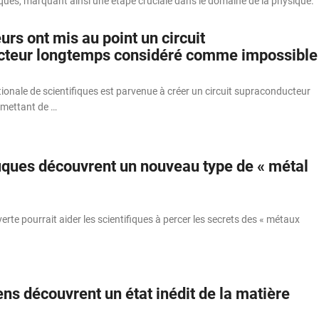
ques, marquant ainsi une étape cruciale dans le domaine de la physique.
rs ont mis au point un circuit
cteur longtemps considéré comme impossible
ionale de scientifiques est parvenue à créer un circuit supraconducteur
omettant de …
fiques découvrent un nouveau type de « métal
rte pourrait aider les scientifiques à percer les secrets des « métaux
ns découvrent un état inédit de la matière