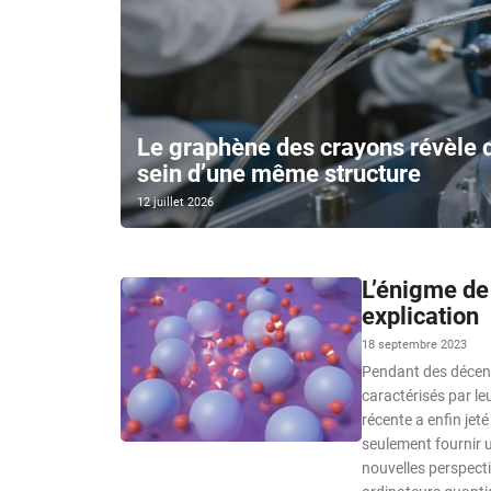
Le graphène des crayons révèle 
sein d’une même structure
12 juillet 2026
L’énigme de
explication
18 septembre 2023
Pendant des décenn
caractérisés par l
récente a enfin jet
seulement fournir 
nouvelles perspect