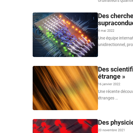
ordinateurs quanti
Des chercheu
supracondu
4 mai 2022
Une équipe internat
unidirectionnel, pr
Des scienti
étrange »
16 janvier 2022
Une récente découve
étranges …
Des physicie
20 novembre 2021