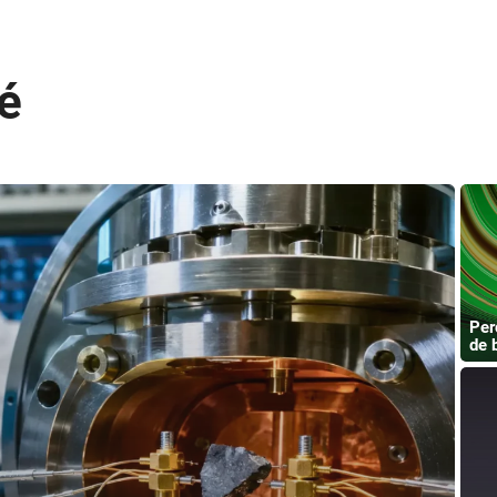
é
Per
de 