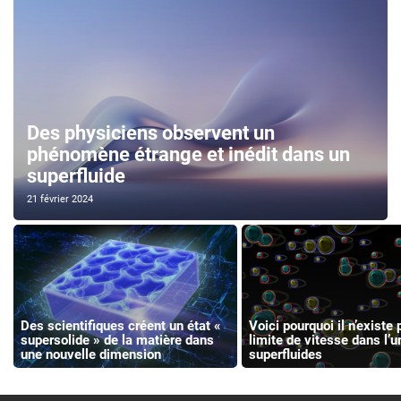
Des physiciens observent un
phénomène étrange et inédit dans un
superfluide
21 février 2024
Des scientifiques créent un état «
Voici pourquoi il n’existe
supersolide » de la matière dans
limite de vitesse dans l’u
une nouvelle dimension
superfluides