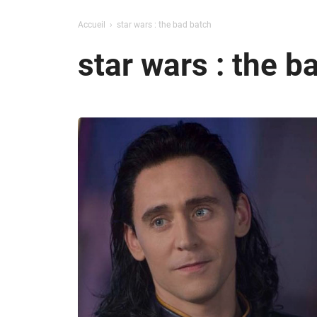
Accueil
star wars : the bad batch
star wars : the b