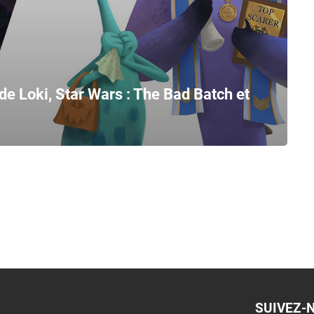
 de Loki, Star Wars : The Bad Batch et
SUIVEZ-