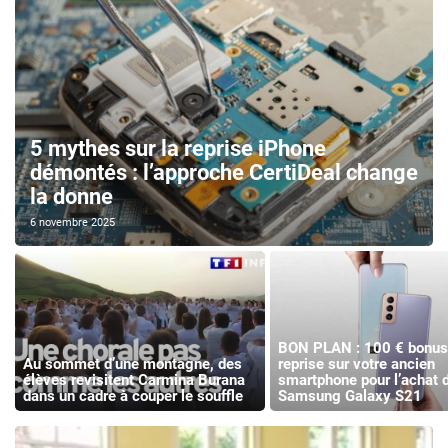
5 mythes sur la reprise iPhone
démontés : l’approche CertiDeal change
la donne
6 novembre 2025
BON PLAN : 100 € bonus
Au sommet d’une montagne, des
reprise sur votre ancien
élèves revisitent Carmina Burana
smartphone pour l’achat 
dans un cadre à couper le souffle
Samsung Galaxy S21