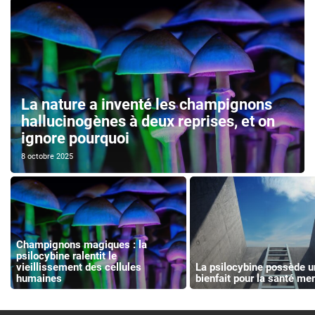
La nature a inventé les champignons
hallucinogènes à deux reprises, et on
ignore pourquoi
8 octobre 2025
Champignons magiques : la
psilocybine ralentit le
vieillissement des cellules
La psilocybine possède u
humaines
bienfait pour la santé me