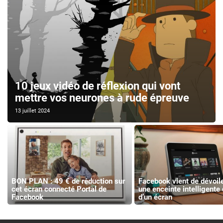
10 jeux vidéo de réflexion qui vont
mettre vos neurones à rude épreuve
13 juillet 2024
BON PLAN : 49 € de réduction sur
Facebook vient de dévoile
cet écran connecté Portal de
une enceinte intelligente
Facebook
d’un écran