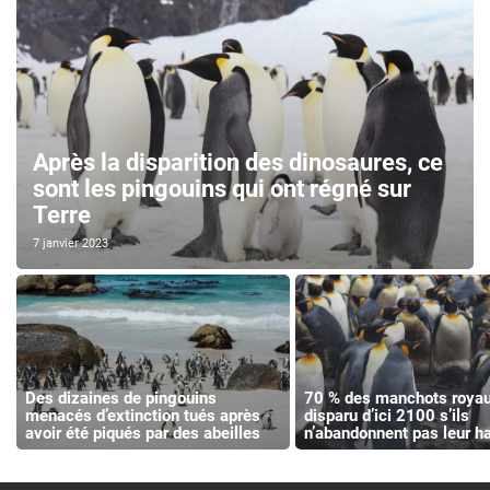
Après la disparition des dinosaures, ce
sont les pingouins qui ont régné sur
Terre
7 janvier 2023
Des dizaines de pingouins
70 % des manchots royau
menacés d’extinction tués après
disparu d’ici 2100 s’ils
avoir été piqués par des abeilles
n’abandonnent pas leur ha