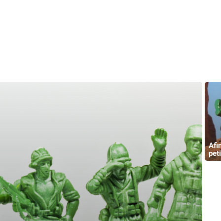
Afi
pet