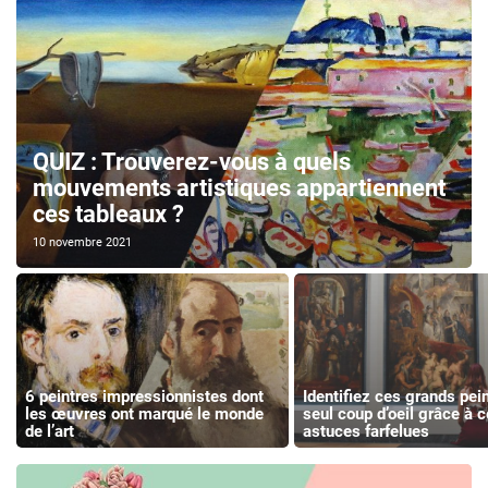
QUIZ : Trouverez-vous à quels
mouvements artistiques appartiennent
ces tableaux ?
10 novembre 2021
6 peintres impressionnistes dont
Identifiez ces grands pein
les œuvres ont marqué le monde
seul coup d’oeil grâce à 
de l’art
astuces farfelues