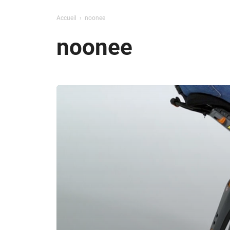
Accueil
noonee
noonee