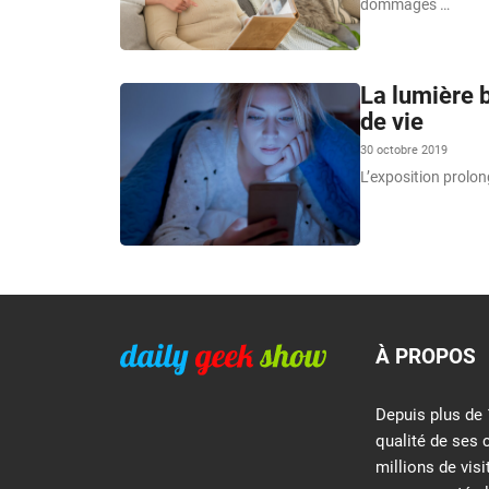
dommages …
La lumière 
de vie
30 octobre 2019
L’exposition prolon
À PROPOS
Depuis plus de 
qualité de ses 
millions de vis