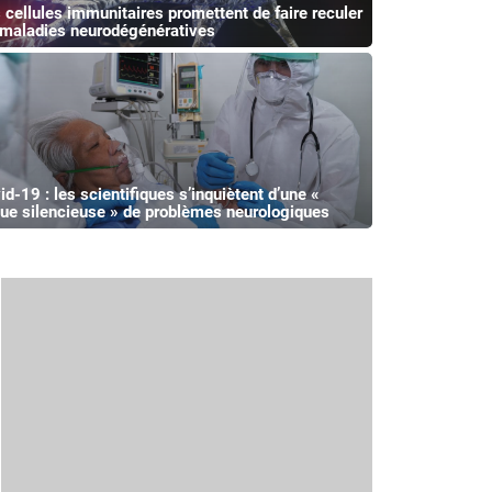
 cellules immunitaires promettent de faire reculer
 maladies neurodégénératives
id-19 : les scientifiques s’inquiètent d’une «
ue silencieuse » de problèmes neurologiques