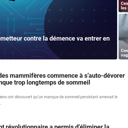
Ces
les
etteur contre la démence va entrer en
Cov
vag
 des mammifères commence à s’auto-dévorer
anque trop longtemps de sommeil
liens ont découvert qu’un manque de sommeil persistant amenait le
…
t révolutionnaire a permis d’éliminer la