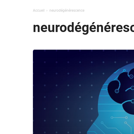
Accueil
neurodégénérescence
neurodégénéres