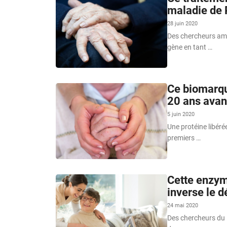
maladie de 
28 juin 2020
Des chercheurs amé
gène en tant …
Ce biomarqu
20 ans avan
5 juin 2020
Une protéine libérée
premiers …
Cette enzym
inverse le dé
24 mai 2020
Des chercheurs du 