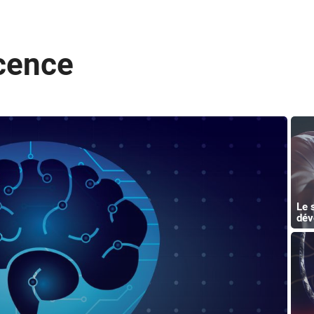
cence
Le s
dév