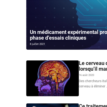
Un médicament expérimental prom
phase d’essais cliniques
8 juillet 2021
Le cerveau
lorsqu’il m
16 août 2020
Des chercheurs ita
cerveau à éliminer 
Ce traitemen