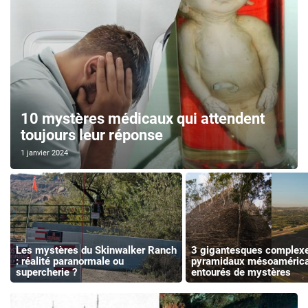
10 mystères médicaux qui attendent
toujours leur réponse
1 janvier 2024
Les mystères du Skinwalker Ranch
3 gigantesques complex
: réalité paranormale ou
pyramidaux mésoamérica
supercherie ?
entourés de mystères