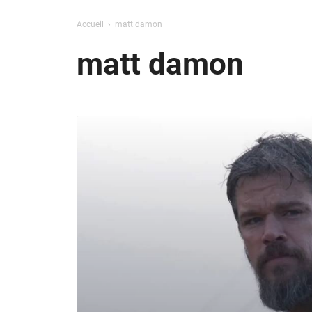
Accueil
matt damon
matt damon