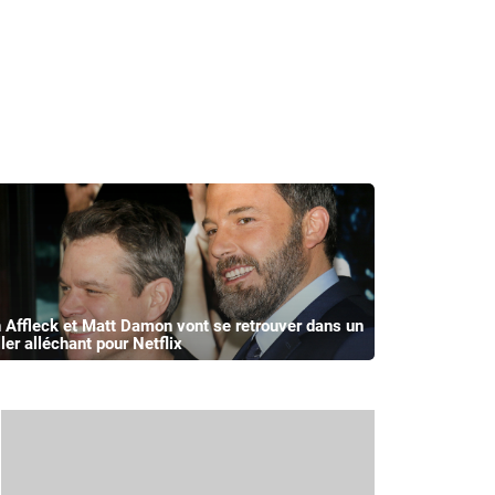
 Affleck et Matt Damon vont se retrouver dans un
ller alléchant pour Netflix