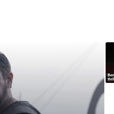
Ben
thri