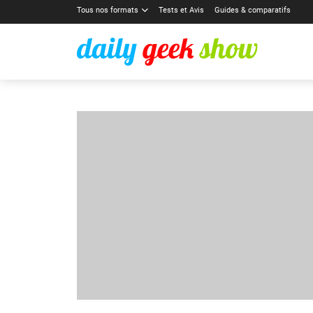
Tous nos formats
Tests et Avis
Guides & comparatifs