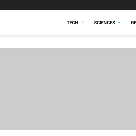
TECH
SCIENCES
G