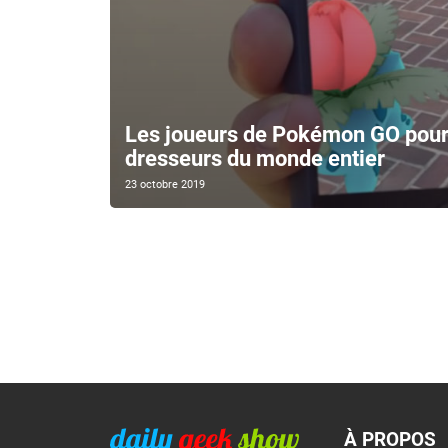
Les joueurs de Pokémon GO pourr
dresseurs du monde entier
23 octobre 2019
À PROPOS