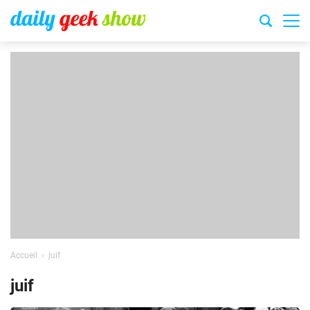
Accueil
juif
juif