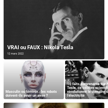
VRAI ou FAUX : Nikola Tesla
12 mars 2022
10 faits surprenants sur 
Tesla, ce célèbre scientif
Masculin ou féminin : les robots
révolutionné le domaine 
doivent-ils avoir un sexe ?
l’électricité