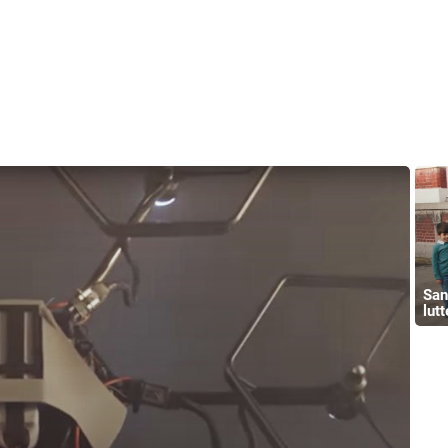
San
lut