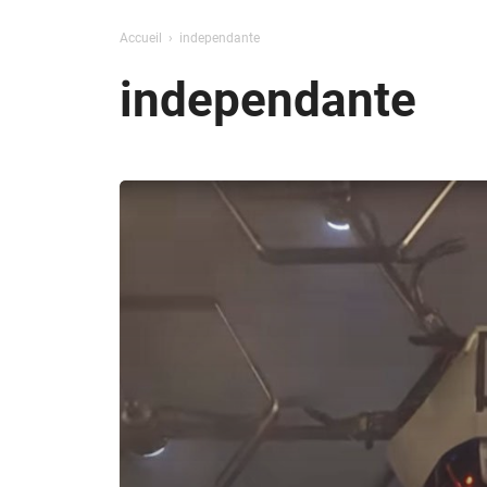
Accueil
independante
independante