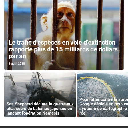
Le trafic d’espèces en voie d’extinction
rapporte plus de 15 milliards de dollars
par an
1 avril 2018
Pour lutter contre la surp
Sea Shepherd déclare la guerre aux
Google déploie un nouve
chasseurs de baleines japonais en
système de cartographie
lançant l’opération Nemesis
réel