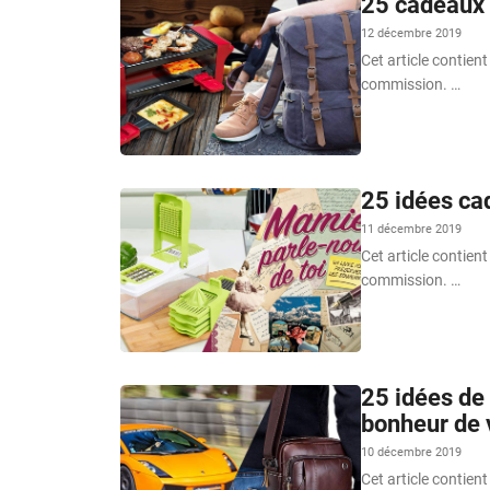
25 cadeaux q
12 décembre 2019
Cet article contient
commission. …
25 idées ca
11 décembre 2019
Cet article contient
commission. …
25 idées de 
bonheur de 
10 décembre 2019
Cet article contient