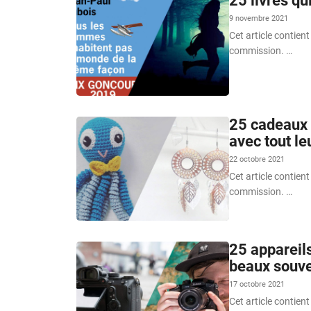
25 livres qu
9 novembre 2021
Cet article contient
commission. …
25 cadeaux 
avec tout l
22 octobre 2021
Cet article contient
commission. …
25 appareils
beaux souve
17 octobre 2021
Cet article contient