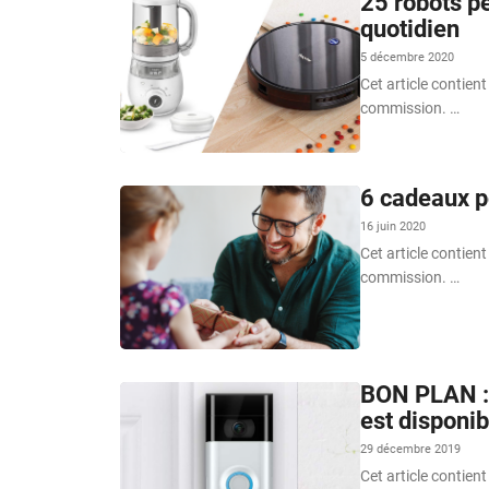
25 robots p
quotidien
5 décembre 2020
Cet article contient
commission. …
6 cadeaux po
16 juin 2020
Cet article contient
commission. …
BON PLAN : 
est disponib
29 décembre 2019
Cet article contient