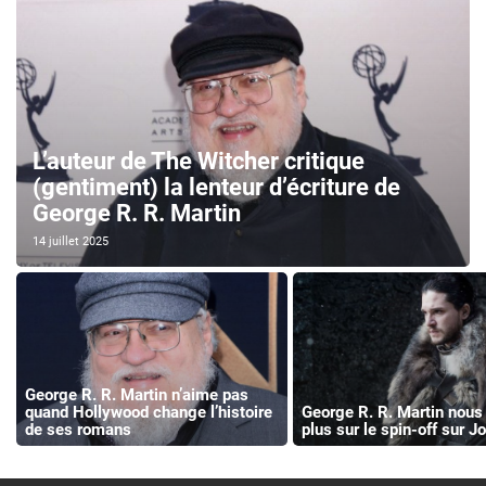
L’auteur de The Witcher critique
(gentiment) la lenteur d’écriture de
George R. R. Martin
14 juillet 2025
George R. R. Martin n’aime pas
quand Hollywood change l’histoire
George R. R. Martin nous 
de ses romans
plus sur le spin-off sur 