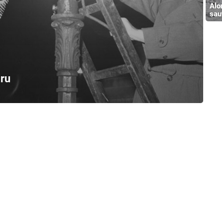
Alo
sau
aru