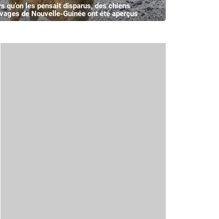
rs qu’on les pensait disparus, des chiens
vages de Nouvelle-Guinée ont été aperçus