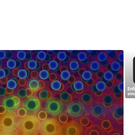
Enf
sma