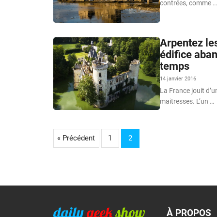
contrées, comme …
Arpentez le
édifice aban
temps
14 janvier 2016
La France jouit d’u
maitresses. L’un …
« Précédent
1
2
À PROPOS