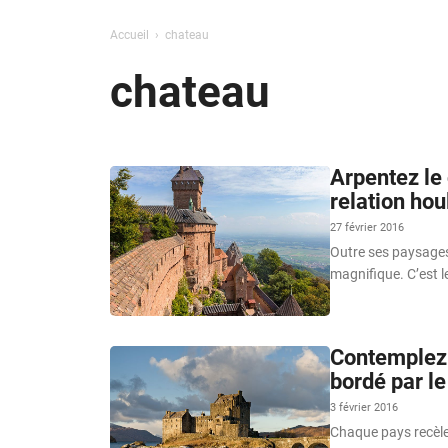
Accueil
chateau
chateau
Arpentez le
relation hou
27 février 2016
Outre ses paysages
magnifique. C’est l
Contemplez 
bordé par l
3 février 2016
Chaque pays recèle