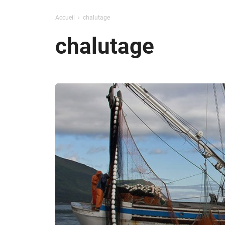
Accueil
chalutage
chalutage