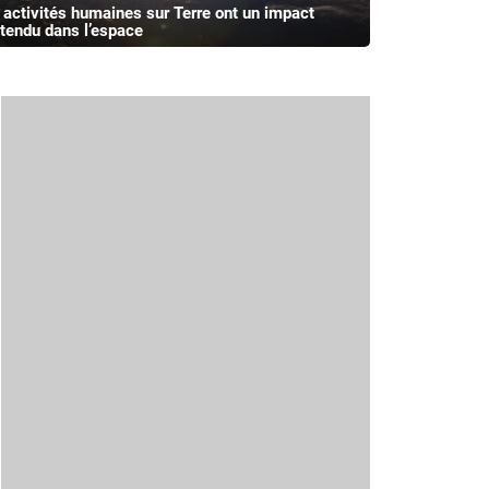
 activités humaines sur Terre ont un impact
ttendu dans l’espace