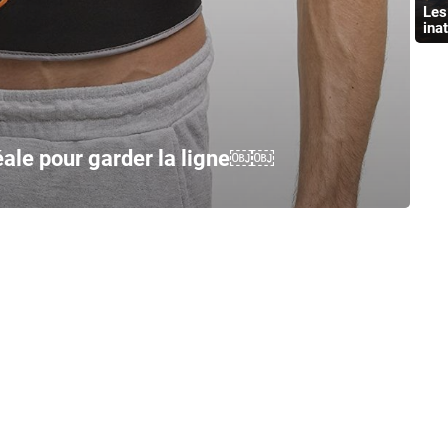
Les
ina
déale pour garder la ligne￼￼