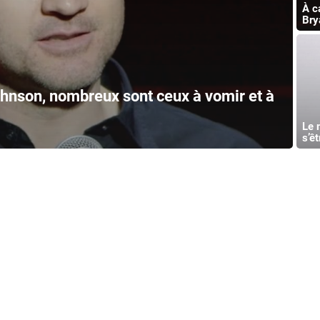
À c
Bry
hnson, nombreux sont ceux à vomir et à
Le m
s’ê