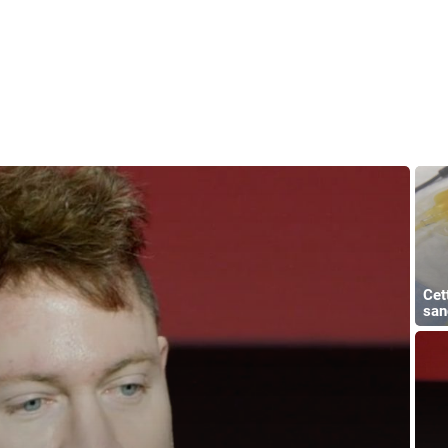
Cet
san