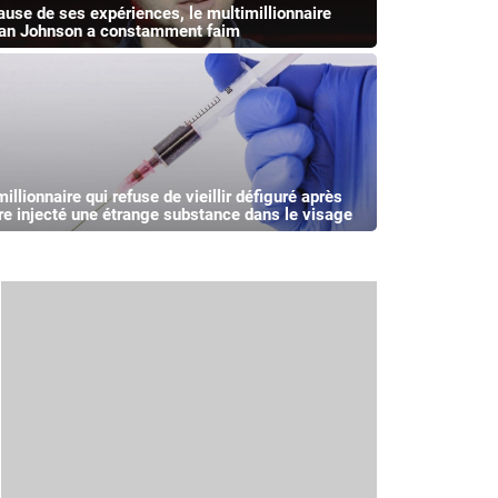
ause de ses expériences, le multimillionnaire
an Johnson a constamment faim
illionnaire qui refuse de vieillir défiguré après
tre injecté une étrange substance dans le visage