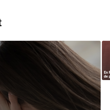
t
En 
de 