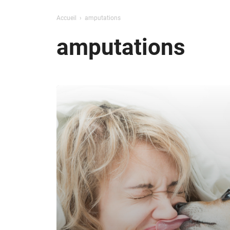
Accueil
amputations
amputations