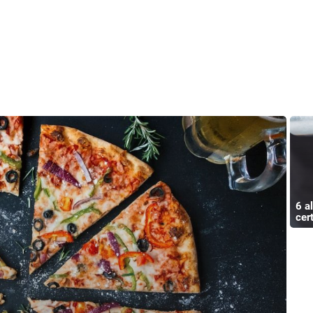
6 a
cer