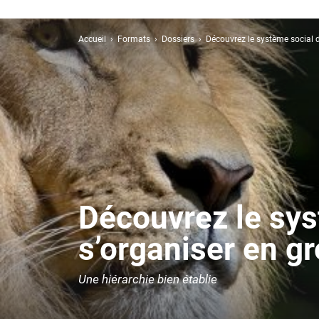
Accueil
Formats
Dossiers
Découvrez le système social de
Découvrez le syst
s’organiser en g
Une hiérarchie bien établie