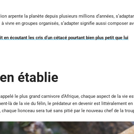
lion arpente la planète depuis plusieurs millions d’années, s’adapta
ul à vivre en groupes organisés, s’adapter signifie aussi composer a
 en écoutant les cris d’un cétacé pourtant bien plus petit que lui
en établie
ppelé le plus grand carnivore d’Afrique, chaque aspect de la vie est
là de la vie du félin, le prédateur en devenir est littéralement en s
haque lionceau sera tué sans pitié par le nouveau chef de la trou