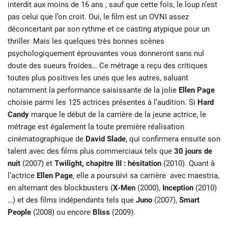
interdit aux moins de 16 ans ; sauf que cette fois, le loup n’est
pas celui que l’on croit. Oui, le film est un OVNI assez
déconcertant par son rythme et ce casting atypique pour un
thriller. Mais les quelques très bonnes scènes
psychologiquement éprouvantes vous donneront sans nul
doute des sueurs froides… Ce métrage a reçu des critiques
toutes plus positives les unes que les autres, saluant
notamment la performance saisissante de la jolie
Ellen Page
choisie parmi les 125 actrices présentes à l’audition. Si
Hard
Candy
marque le début de la carrière de la jeune actrice, le
métrage est également la toute première réalisation
cinématographique de
David Slade
, qui confirmera ensuite son
talent avec des films plus commerciaux tels que
30 jours de
nuit
(2007) et
Twilight, chapitre III : hésitation
(2010). Quant à
l’actrice
Ellen Page
, elle a poursuivi sa carrière avec maestria,
en alternant des blockbusters (
X-Men
(2000),
Inception
(2010)
…) et des films indépendants tels que
Juno
(2007),
Smart
People
(2008) ou encore
Bliss
(2009).