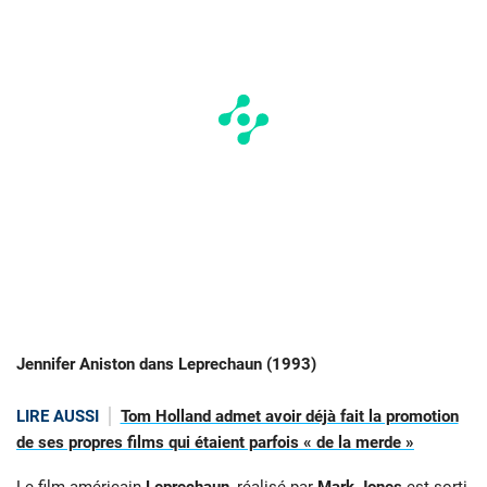
Jennifer Aniston dans Leprechaun (1993)
LIRE AUSSI
Tom Holland admet avoir déjà fait la promotion
de ses propres films qui étaient parfois « de la merde »
Le film américain
Leprechaun
, réalisé par
Mark Jones
est sorti