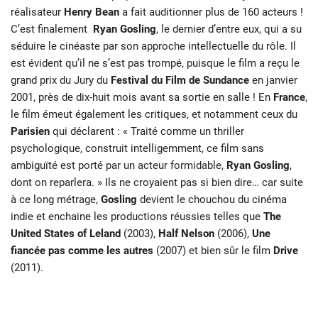
réalisateur
Henry Bean
a fait auditionner plus de 160 acteurs !
C’est finalement
Ryan
Gosling
, le dernier d’entre eux, qui a su
séduire le cinéaste par son approche intellectuelle du rôle. Il
est évident qu’il ne s’est pas trompé, puisque le film a reçu le
grand prix du Jury du
Festival du Film de Sundance
en janvier
2001, près de dix-huit mois avant sa sortie en salle ! En
France
,
le film émeut également les critiques, et notamment ceux du
Parisien
qui déclarent : « Traité comme un thriller
psychologique, construit intelligemment, ce film sans
ambiguïté est porté par un acteur formidable,
Ryan Gosling
,
dont on reparlera. » Ils ne croyaient pas si bien dire… car suite
à ce long métrage,
Gosling
devient le chouchou du cinéma
indie et enchaine les productions réussies telles que
The
United States of Leland
(2003),
Half Nelson
(2006),
Une
fiancée pas comme les autres
(2007) et bien sûr le film
Drive
(2011).