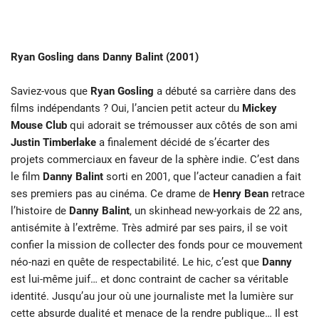
Ryan Gosling dans Danny Balint (2001)
Saviez-vous que
Ryan Gosling
a débuté sa carrière dans des
films indépendants ? Oui, l’ancien petit acteur du
Mickey
Mouse Club
qui adorait se trémousser aux côtés
de son ami
Justin Timberlake
a finalement décidé de s’écarter des
projets
commerciaux en faveur de la sphère indie. C’est dans
le film
Danny Balint
sorti
en 2001, que l’acteur canadien a fait
ses premiers pas au cinéma. Ce drame de
Henry Bean
retrace
l’histoire de
Danny Balint
, un skinhead new-yorkais de 22
ans,
antisémite à l’extrême. Très admiré par ses pairs, il se voit
confier la
mission de collecter des fonds pour ce mouvement
néo-nazi en quête de
respectabilité. Le hic, c’est que
Danny
est lui-même juif… et donc contraint
de cacher sa véritable
identité. Jusqu’au jour où une journaliste met la lumière
sur
cette absurde dualité et menace de la rendre publique… Il est